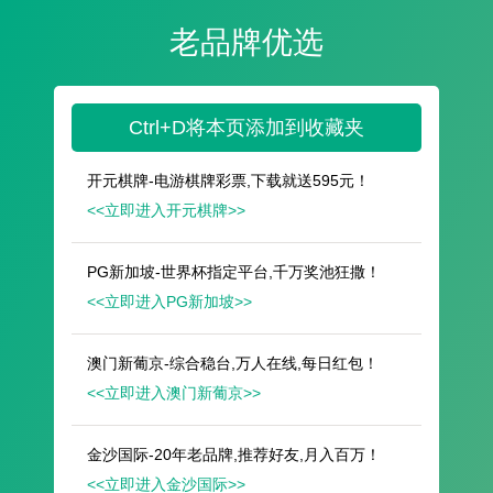
遥想公瑾当年，小乔初嫁了，雄姿英发。
羽扇纶巾，谈笑间，樯橹灰飞烟灭。
故国神游，多情应笑我，早生华发。
人生如梦，一尊还酹江月。